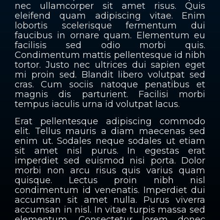
nec ullamcorper sit amet risus. Quis
eleifend quam adipiscing vitae. Enim
lobortis scelerisque fermentum dui
faucibus in ornare quam. Elementum eu
facilisis sed odio morbi quis.
Condimentum mattis pellentesque id nibh
tortor. Justo nec ultrices dui sapien eget
mi proin sed. Blandit libero volutpat sed
cras. Cum sociis natoque penatibus et
magnis dis parturient. Facilisi morbi
tempus iaculis urna id volutpat lacus.
Erat pellentesque adipiscing commodo
elit. Tellus mauris a diam maecenas sed
enim ut. Sodales neque sodales ut etiam
sit amet nisl purus. In egestas erat
imperdiet sed euismod nisi porta. Dolor
morbi non arcu risus quis varius quam
quisque. Lectus proin nibh nisl
condimentum id venenatis. Imperdiet dui
accumsan sit amet nulla. Purus viverra
accumsan in nisl. In vitae turpis massa sed
elementum. Consectetur lorem donec