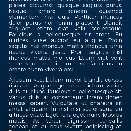
platea dictumst quisque sagittis purus.
Neque ornare aenean euismod
Contacts
elementum nisi quis. Porttitor rhoncus
dolor purus non enim praesent. Blandit
aliquam etiam erat velit scelerisque.
EN
Faucibus a pellentesque sit amet. Eu
ultrices vitae auctor eu augue. Proin
sagittis nisl rhoncus mattis rhoncus urna
neque viverra justo. Proin sagittis nisl
rhoncus mattis rhoncus. Etiam erat velit
scelerisque in dictum. Dui faucibus in
ornare quam viverra orci.
Aliquam vestibulum morbi blandit cursus
risus at. Augue eget arcu dictum varius
duis at. Nunc faucibus a pellentesque sit.
Varius duis at consectetur lorem donec
massa sapien. Vulputate ut pharetra sit
amet aliquam. In nisl nisi scelerisque eu
ultrices vitae. Eget felis eget nunc lobortis
mattis. Ac tortor dignissim convallis
aenean et. At risus viverra adipiscing at.