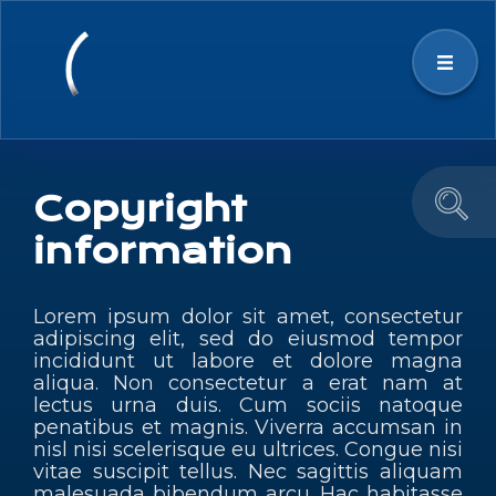
Strategy
Copyright
information
Space Ecosystem
Lorem ipsum dolor sit amet, consectetur
News & Events
adipiscing elit, sed do eiusmod tempor
incididunt ut labore et dolore magna
aliqua. Non consectetur a erat nam at
Education and Outreach
lectus urna duis. Cum sociis natoque
penatibus et magnis. Viverra accumsan in
nisl nisi scelerisque eu ultrices. Congue nisi
Team
vitae suscipit tellus. Nec sagittis aliquam
malesuada bibendum arcu. Hac habitasse