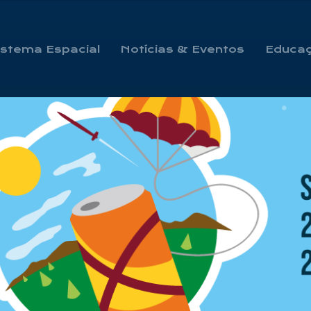
istema Espacial
Notícias & Eventos
Educaç