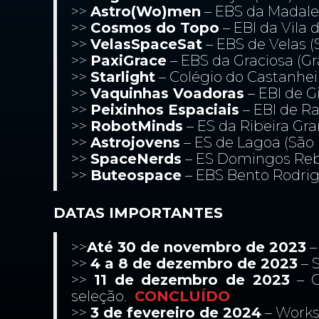
>>
Astro(Wo)men
– EBS da Madale
>>
Cosmos do Topo
– EBI da Vila 
>>
VelasSpaceSat
– EBS de Velas (
>>
PaxiGrace
– EBS da Graciosa (Gr
>>
Starlight
– Colégio do Castanhei
>>
Vaquinhas Voadoras
– EBI de G
>>
Peixinhos Espaciais
– EBI de Ra
>>
RobotMinds
– ES da Ribeira Gra
>>
Astrojovens
– ES de Lagoa (São 
>>
SpaceNerds
– ES Domingos Rebe
>>
Buteospace
– EBS Bento Rodrig
DATAS IMPORTANTES
>>
Até 30 de novembro de 2023
–
>>
4 a 8 de dezembro de 2023
– 
>>
11 de dezembro de 2023
– C
seleção.
CONCLUÍDO
>>
3 de fevereiro
de 2024
– Works