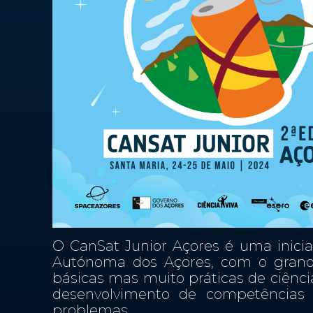
O CanSat Junior Açores é uma iniciat
Autónoma dos Açores, com o grande 
básicas mas muito práticas de ciênc
desenvolvimento de competências c
problemas.