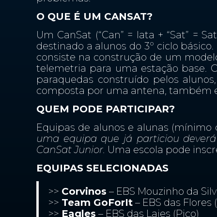
O QUE É UM CANSAT?
Um CanSat (“Can” = lata + “Sat” = Sa
destinado a alunos do 3º ciclo básico
consiste na construção de um modelo
telemetria para uma estação base. O
paraquedas construído pelos alunos,
composta por uma antena, também ela
QUEM PODE PARTICIPAR?
Equipas de alunos e alunas (mínimo 
uma equipa que já particiou deverá
CanSat Junior.
Uma escola pode inscr
EQUIPAS SELECIONADAS
>>
Corvinos
– EBS Mouzinho da Silve
>>
Team GoForIt
– EBS das Flores (
>>
Eagles
– EBS das Lajes (Pico)