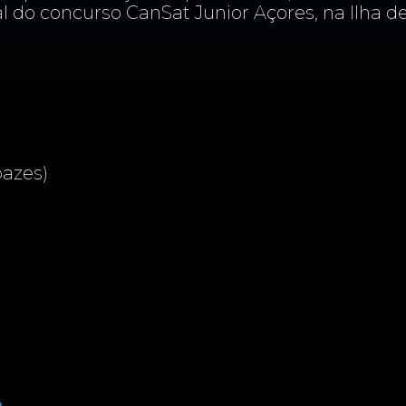
al do concurso CanSat Junior Açores, na Ilha d
pazes)
a