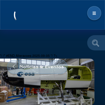
Estratégia
Ecossistema Espacial
*/ /* #END Alteracoes 2025-09-05 */ ?>
Notícias & Eventos
Notícias & Eventos
Educação e Divulgação
Equipa