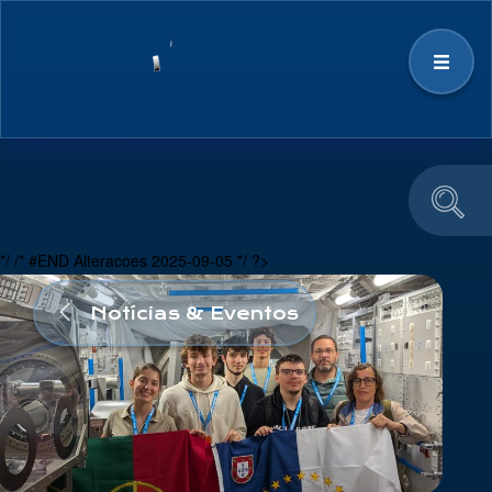
Estratégia
Ecossistema Espacial
*/ /* #END Alteracoes 2025-09-05 */ ?>
Notícias & Eventos
Notícias & Eventos
Educação e Divulgação
Equipa