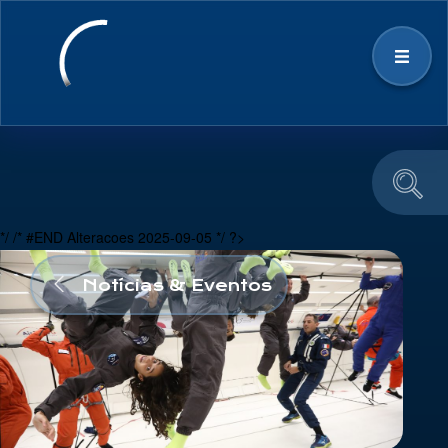
Estratégia
Ecossistema Espacial
*/ /* #END Alteracoes 2025-09-05 */ ?>
Notícias & Eventos
Notícias & Eventos
Educação e Divulgação
Equipa