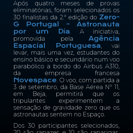
Após quatro meses de provas
eliminatórias, foram selecionados os
Zero-
30 finalistas da 2.ª edição do
G Portugal – Astronauta
por um Dia
. A iniciativa,
Agência
promovida pela
Espacial Portuguesa
, vai
levar, mais uma vez, estudantes do
ensino básico e secundário num voo
parabólico a bordo do Airbus A310,
da empresa francesa
Novespace
. O voo, com partida a
3 de setembro, da Base Aérea Nº 11,
em Beja, permitirá que os
tripulantes experimentem a
sensação de gravidade zero que os
astronautas sentem no Espaço.
Dos 30 participantes selecionados,
20 são rapazes e 10 são raparigas.