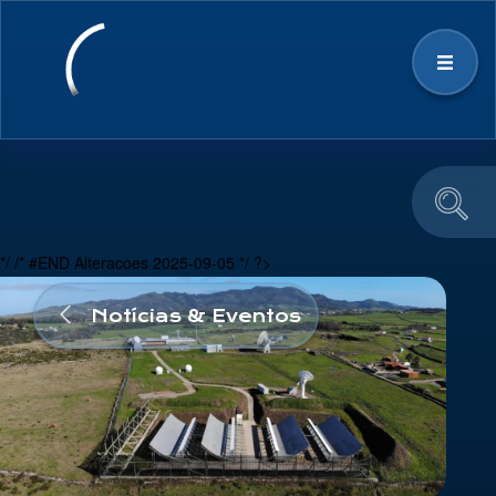
Estratégia
Ecossistema Espacial
*/ /* #END Alteracoes 2025-09-05 */ ?>
Notícias & Eventos
Notícias & Eventos
Educação e Divulgação
Equipa