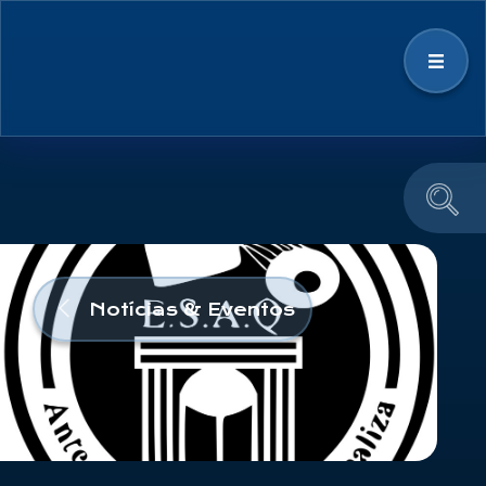
Estratégia
Ecossistema Espacial
Notícias & Eventos
Notícias & Eventos
Educação e Divulgação
Equipa