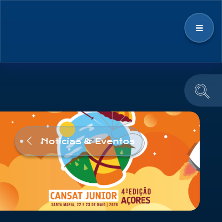
Estratégia
Ecossistema Espacial
Notícias & Eventos
Notícias & Eventos
Educação e Divulgação
Equipa