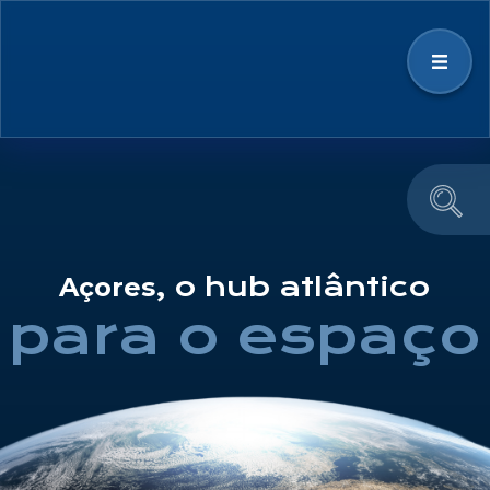
Estratégia
Ecossistema Espacial
, o hub atlântico
Açores
Notícias & Eventos
para o espaço
Educação e Divulgação
Equipa