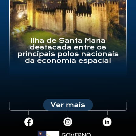
“No espaço, há espaço
para todos”: equipa
açoriana leva talento e
inovação à final europeia
do CanSat
Ver mais